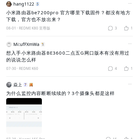
hang1122
小米路由器be7200pro 官方哪里下载固件？都没有地方
下载，官方也不放出来？
08-01
·
REDMI K80 至尊版
3
1
Mi:ufFXmWa
想入手小米路由器BE3600二点五G网口版本有没有用过
的说说怎么样
07-30
·
REDMI K60
4
1
焱上
为什么监控内容断断续续的？3个摄像头都是这样