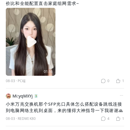
价比和全能配置直击家庭组网需求~
01:16
08-03
·
PC端
0
1
Mi:yqMXYj
小米万兆交换机那个SFP光口具体怎么搭配设备跳线连接
到电脑网络主机到桌面，来的懂得大神指导一下我谢谢🙏
08-03
·
REDMI K80
4
1