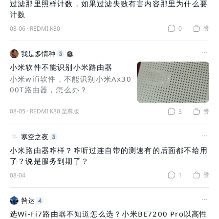
过滤那里照样计数，如果过滤失败有害内容那里为什么要
计数
赞
08-06
·
REDMI K80
0
我是多情种
小米软件不能识别小米路由器
小米wifi软件，不能识别小米Ax30
00T路由器，怎么办？
08-05
·
REDMI K80 至尊版
赞
3
寒空之夜
小米路由器咋样？咋听过连自带的测速有的后面都不给用
了？说是服务到期了？
赞
08-04
1
咎达
选Wi-Fi7路由器不知道怎么选？小米BE7200 Pro以高性