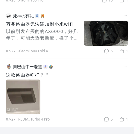
07-28
·
Xiaomi 15S Pro
15
1
死神の葬礼
万兆路由器无法添加到小米wifi
以前刚发布买的的AX6000，好几
年了，可能天热老断流，换了个带
主动散热的万兆，现在出的路由器
是不是只能连米家，都不能连小米
07-27
·
Xiaomi MIX Fold 4
5
1
wifi的APP了？搜索好多遍都添加
不了，发现不了路由器~
秦巴山中一老道
这款路由器咋样？？
07-27
·
REDMI Turbo 4 Pro
5
1