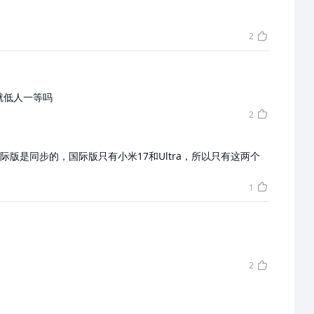
2
就低人一等吗
2
版是同步的，国际版只有小米17和Ultra，所以只有这两个
1
2