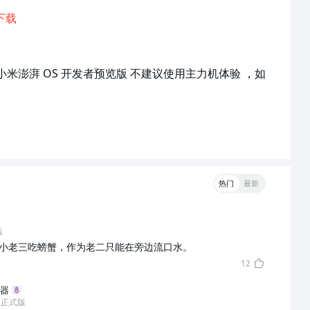
下载
ta 2 的小米澎湃 OS 开发者预览版 不建议使用主力机体验 ，如
热门
最新
版
老大老小老三吃螃蟹，作为老二只能在旁边流口水。
12
器
.0 正式版