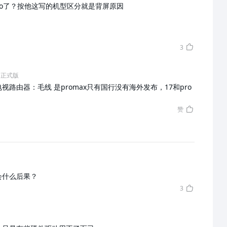
ro了？按他这写的机型区分就是背屏原因
3
.0 正式版
视路由器：毛线 是promax只有国行没有海外发布，17和pro
赞
会什么后果？
3