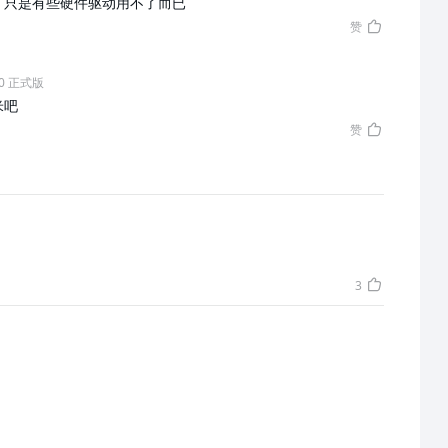
，只是有些硬件驱动用不了而已
赞
6.0 正式版
米吧
赞
3