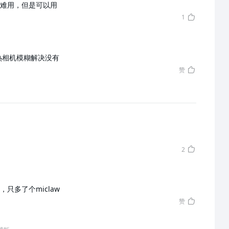
难用，但是可以用
1
热相机模糊解决没有
赞
2
的，只多了个miclaw
赞