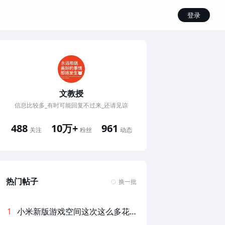
登录
文教授
信息比较多_有时可能回复不过来_还请见谅
10万+
488
961
粉丝
关注
动态
热门帖子
换一批
1
小米新版游戏空间这次这么多花活？快来看看吧！