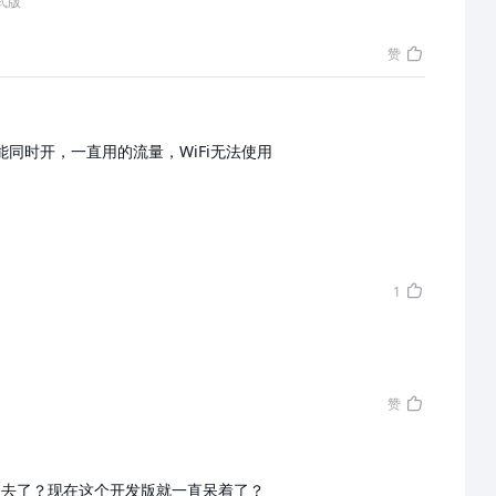
 正式版
赞
能同时开，一直用的流量，WiFi无法使用
1
赞
不回去了？现在这个开发版就一直呆着了？