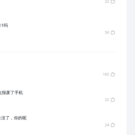
22
11吗
50
165
点报废了手机
22
像没了，你的呢
24