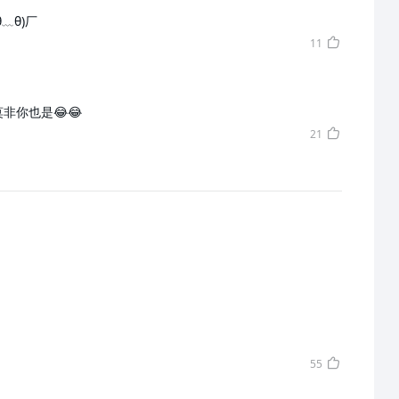
﹏θ)厂
11
非你也是😂😂
21
55