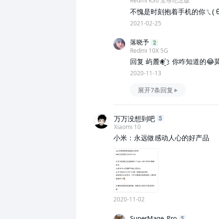
Redmi K30 至尊纪念版
不愧是时刻抱着手机的你ㄟ( θ
2021-02-25
落晓予
Redmi 10X 5G
回复 屿麓❀҈：你咋知道的😂莫
2020-11-13
展开7条回复
万万没想到吧
Xiaomi 10
小米：永远做感动人心的好产品
2020-11-02
SuperMage_Pro