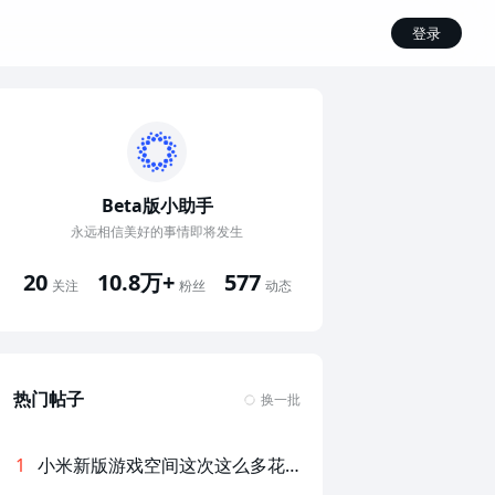
登录
Beta版小助手
永远相信美好的事情即将发生
10.8万+
20
577
粉丝
关注
动态
热门帖子
换一批
1
小米新版游戏空间这次这么多花活？快来看看吧！