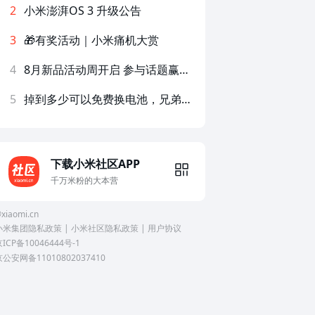
2
小米澎湃OS 3 升级公告
3
🎁有奖活动｜小米痛机大赏
4
8月新品活动周开启 参与话题赢好礼！
5
掉到多少可以免费换电池，兄弟们
下载小米社区APP
千万米粉的大本营
xiaomi.cn
小米集团隐私政策
|
小米社区隐私政策
|
用户协议
ICP备10046444号-1
京公安网备11010802037410