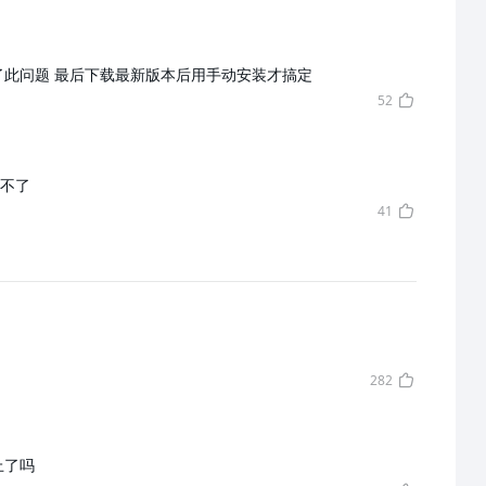
回复 阳阳爱自己：我也遇到了此问题 最后下载最新版本后用手动安装才搞定
52
不了
41
282
上了吗